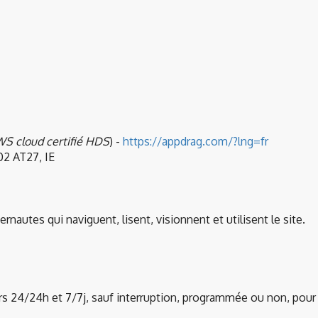
WS cloud certifié HDS
) -
https://appdrag.com/?lng=fr
02 AT27, IE
nautes qui naviguent, lisent, visionnent et utilisent le site.
teurs 24/24h et 7/7j, sauf interruption, programmée ou non, po