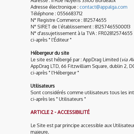
Adresse : 11 Rue Nuyens 33100 Bordeaux
Adresse électronique :
contact@appalga.com
Téléphone : 0556683712
N° Registre Commerce : 812574655
N° SIRET de l’établissement : 81257465500013
N° d'assujetissement à la TVA : FR02812574655
ci-après " l'Éditeur "
Hébergeur du site
Le site est hébergé par : AppDrag Limited (
via A
AppDrag LTD, 66 Fitzwilliam Square, dublin 2, D
ci-après " l'Hébergeur "
Utilisateurs
Sont considérés comme utilisateurs tous les inter
ci-après les " Utilisateurs "
ARTICLE 2 - ACCESSIBILITÉ
Le Site est par principe accessible aux Utilisa
majeure.