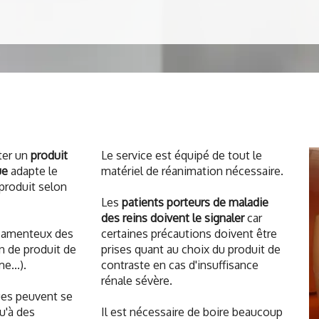
cter un
produit
Le service est équipé de tout le
ue
adapte le
matériel de réanimation nécessaire.
 produit selon
Les
patients porteurs de maladie
des reins doivent le signaler
car
icamenteux des
certaines précautions doivent être
on de produit de
prises quant au choix du produit de
e...).
contraste en cas d'insuffisance
rénale sévère.
ues peuvent se
u'à des
Il est nécessaire de boire beaucoup